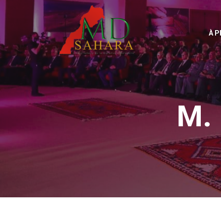
À 
M.