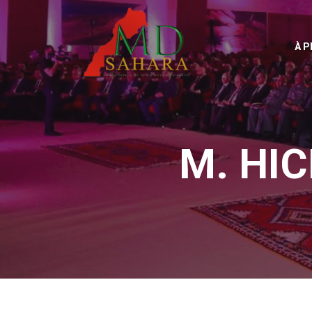
À 
M. HI