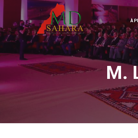
À 
M. 